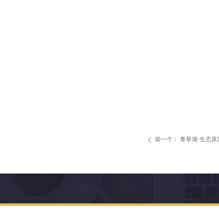
前一个：
青草湖·生态原浆
ꄴ