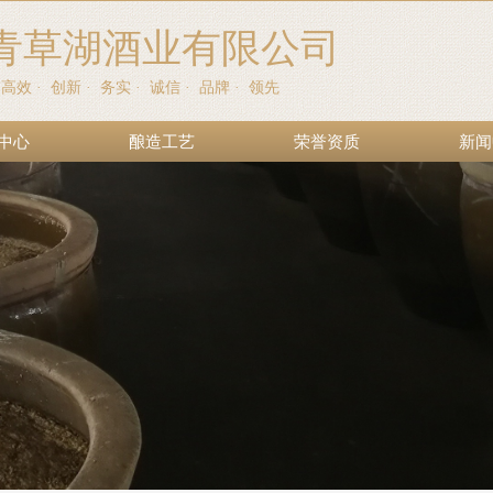
青草湖酒业有限公司
·
高效
·
创新
·
务实
·
诚信
·
品牌
· 领先
中心
酿造工艺
荣誉资质
新闻
中心
酿造工艺
荣誉资质
新闻